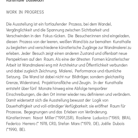
WORK IN PROGRESS
Die Ausstellung ist ein fortlaufender Prozess, bei dem Wandel,
Vergänglichkeit und die Spannung zwischen Sichtbarkeit und
Verschwinden in den Fokus rücken. Die Besucher:innen sind eingeladen,
diesen Prozess von der leeren, weißen Wand bis zur bemalten Kunsthalle
zu begleiten und verschiedene künstlerische Zugänge zur Wandmalerei zu
erleben. Jeder Besuch zeigt einen anderen Zustand und offenbart neue
Perspektiven auf den Raum. Als eine der ältesten Formen künstlerischer
Arbeit ist Wandmalerei eng mit Architektur und Öffentlichkeit verbunden
und dabei zugleich Zeichnung, Malerei, Performance und räumliche
Setzung. Die Wand ist dabei nicht nur Bildträger, sondern gleichzeitig
Grenze, Widerstand, Projektionsfläche und Zeugin. In der Kunsthalle
entsteht über fünf Monate hinweg eine Abfolge temporärer
Einschreibungen, die den Ort immer wieder neu definieren und verändern.
Damit widersetzt sich die Ausstellung bewusst der Logik von
Dauerhaftigkeit und voll-ständiger Verfügbarkeit; sie eröffnet Raum für
Prozesse, Begegnungen und das Erleben von Veränderung.
Künstler:innen: Navot Miller (*1991,ISR), Rosilene Luduvico (*1969, BRA),
Federico Herrero (* 1978, CRI), Stefan Marx (*1979, DE), Joëlle Dubois
(*1990, BE).