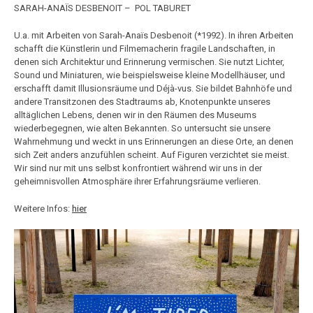
SARAH-ANAÏS DESBENOIT – POL TABURET
U.a. mit Arbeiten von Sarah-Anaïs Desbenoit (*1992). In ihren Arbeiten
schafft die Künstlerin und Filmemacherin fragile Landschaften, in
denen sich Architektur und Erinnerung vermischen. Sie nutzt Lichter,
Sound und Miniaturen, wie beispielsweise kleine Modellhäuser, und
erschafft damit Illusionsräume und Déjà-vus. Sie bildet Bahnhöfe und
andere Transitzonen des Stadtraums ab, Knotenpunkte unseres
alltäglichen Lebens, denen wir in den Räumen des Museums
wiederbegegnen, wie alten Bekannten. So untersucht sie unsere
Wahrnehmung und weckt in uns Erinnerungen an diese Orte, an denen
sich Zeit anders anzufühlen scheint. Auf Figuren verzichtet sie meist.
Wir sind nur mit uns selbst konfrontiert während wir uns in der
geheimnisvollen Atmosphäre ihrer Erfahrungsräume verlieren.
Weitere Infos:
hier