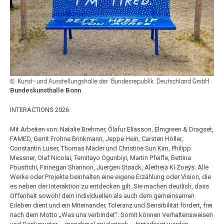
© Kunst- und Ausstellungshalle der Bundesrepublik Deutschland GmbH
Bundeskunsthalle Bonn
INTERACTIONS 2026
Mit Arbeiten von: Natalie Brehmer, Ólafur Elíasson, Elmgreen & Dragset,
FAMED, Gerrit Frohne Brinkmann, Jeppe Hein, Carsten Höller,
Constantin Luser, Thomas Mader und Christine Sun Kim, Philipp
Messner, Olaf Nicolai, Temitayo Ogunbiyi, Martin Pfeifle, Bettina
Pousttchi, Finnegan Shannon, Juergen Staack, Aletheia Kí Zoeÿs. Alle
Werke oder Projekte beinhalten eine eigene Erzählung oder Vision, die
es neben der Interaktion zu entdecken gilt. Sie machen deutlich, dass
Offenheit sowohl dem individuellen als auch dem gemeinsamen
Erleben dient und ein Miteinander, Toleranz und Sensibilität fördert, frei
nach dem Motto „Was uns verbindet“. Somit können Verhaltensweisen