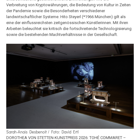
Verbreitung von Kryptowährungen, die Bedeutung von Kultur in Zeiten
der Pandemie sowie die Besonderheiten verschiedener
landwirtschaftlicher Systeme. Hito Steyerl (*1966 München) gilt als
eine der einflussreichsten zeitgenössischen Künstlerinnen. Mit ihren
Arbeiten beleuchtet sie kritisch die fortschreitende Technologisierung
sowie die bestehenden Machtverhältnisse in der Gesellschaft.
Sarah-Anaïs Desbenoit / Foto: David Ertl
DOROTHEA VON STETTEN-KUNSTPREIS 2026: TOHÉ COMMARET –